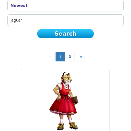
Newest
«
1
2
»