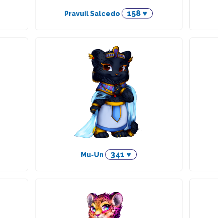
158 ♥
Pravuil Salcedo
341 ♥
Mu-Un