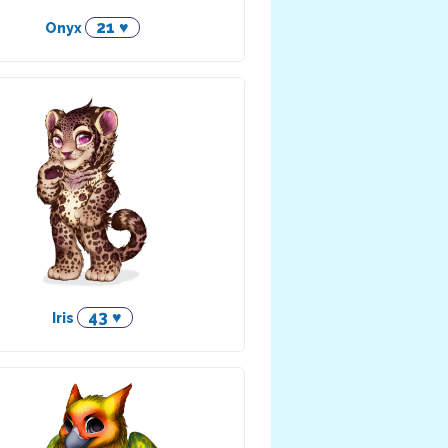
21 ♥
Onyx
43 ♥
Iris