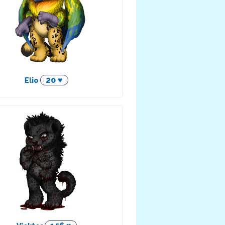
20 ♥
Elio