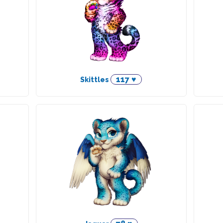
117 ♥
Skittles