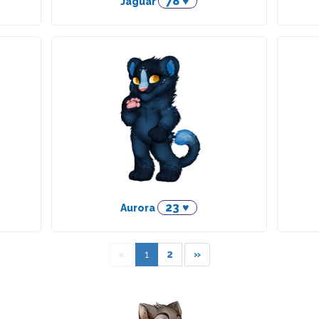
78 ♥
Jaguar
23 ♥
Aurora
«
1
2
»