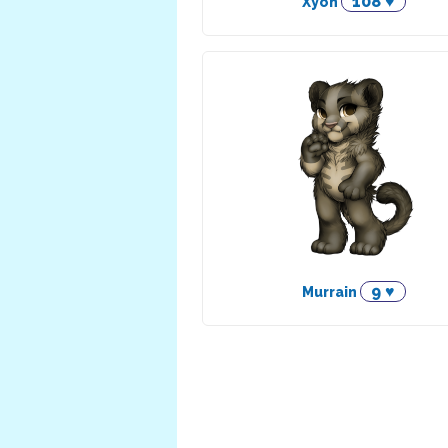
108 ♥
Xyon
9 ♥
Murrain