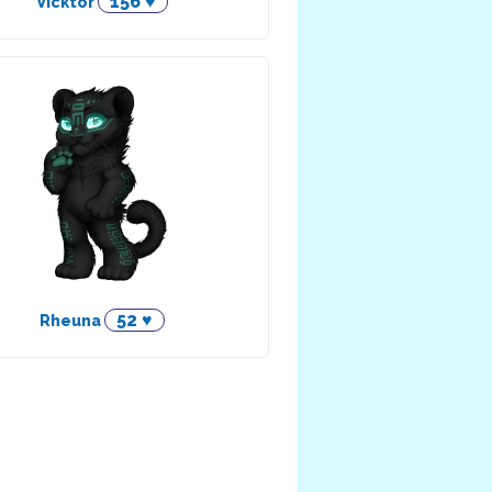
156 ♥
Vicktor
52 ♥
Rheuna