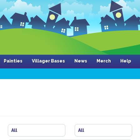
Painties
Villager Bases
News
Merch
Help
All
All