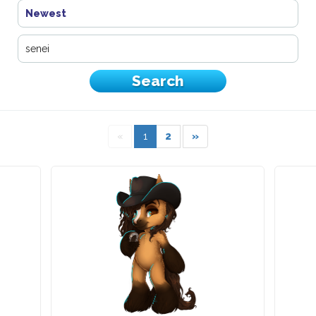
Newest
«
1
2
»