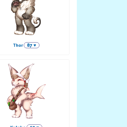
87 ♥
Thor