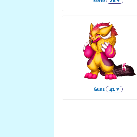
28 ♥
Eerie
41 ♥
Guns