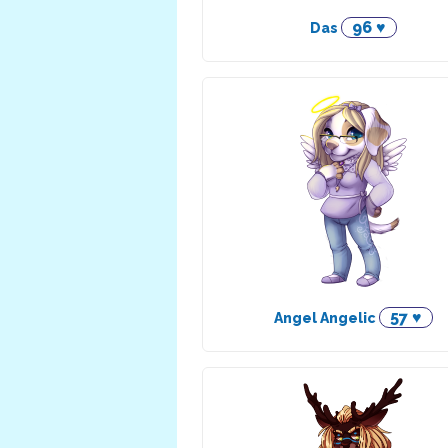
96 ♥
Das
57 ♥
Angel Angelic