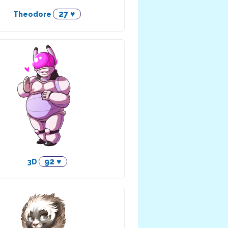
27 ♥
Theodore
92 ♥
3D