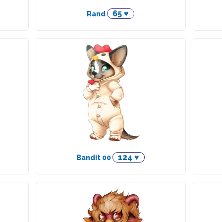
65 ♥
Rand
124 ♥
Bandit 00