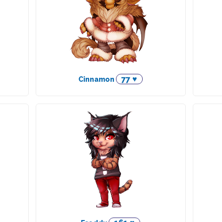
77 ♥
Cinnamon