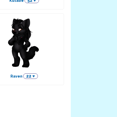
52 ♥
Kutabe
22 ♥
Raven