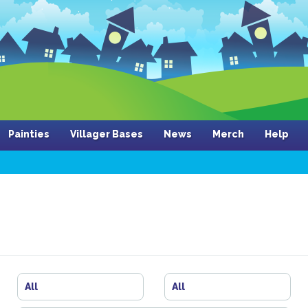
Painties
Villager Bases
News
Merch
Help
All
All